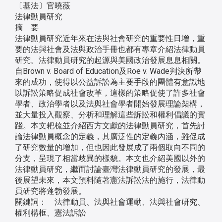
〔基法〕官曉薇
法律動員研究
摘 要
法律動員研究近年來在法與社會研究的重要性日增，重
要的法與社會及法與政治手冊也都有專章介紹法律動員
研究。法律動員研究的起源與美國政治發展息息相關。
自Brown v. Board of Education及Roe v. Wade判決所帶
來的成功，使得以公益訴訟為主要手段的團體有意識地
以訴訟策略促成社會改革，這樣的策略促使了許多社會
學者、政治學者以及法與社會學者開始發展理論架構，
並大量投入觀察、分析和理解這些訴訟和權利倡議的實
踐。本文耙梳並介紹西方文獻的法律動員研究，首先討
論法律動員概念的定義，其廣泛性的定義內涵，雖促成
了研究數量的增加，但也因此發展成了兩個取向不同的
分支，呈現了相當歧異的樣貌。本文也介紹美國以外的
法律動員研究，繼而討論臺灣法律動員研究的發展，最
後展望未來，本文預料隨著憲法訴訟法的施行，法律動
員研究將蓬勃發展。
關鍵詞： 法律動員、法與社會運動、法與社會研究、
權利構框、憲法訴訟