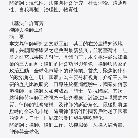
關鍵詞：現代性、法律與社會研究、社會理論、溝通理
性、自我再製、治理性、物質性
〔基法〕許菁芳
律師與律師工作
摘 要
本文為律師研究之文獻回顧。其目的在於建構知識地
圖，兼顧國際學界之經典與最新發展，並將臺灣本土社
群之研究成果嵌入對話。具體而言，本文專注於法律職
業的三大面向：律師的社會功能與角色、律師與國家的
政治互動、全球化市場下的律師業。首先，聚焦於律師
的政治角色，以「國家」為主要分析視角，介紹三支重
要的歷史比較研究，再專注於臺灣經驗中，國家如何形
塑律師、而律師又如何成為「鬥士」對抗國家。其次，
將律師與律師工作視為一社會現象，討論法律職業的本
質、律師的社會結構、及律師的訴訟角色。最後則將焦
點轉向全球化市場，隨著律師陪伴跨國客戶跨越了國家
的邊界，二十一世紀律師業也發生特殊變化。
關鍵詞：律師、律師工作、法律職業、法律人綜合體、
律師與全球化