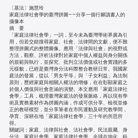
〔基法〕施慧玲
家庭法律社會學的臺灣拼圖——分享一個行腳讀書人的
攝像本
摘 要
「家庭法律社會學」一詞，至今未為臺灣學術界廣為引
用，但若交錯搜尋家庭、社會、法律間的文獻，便不難
整理拼圖式的整體圖像。應用「法律與社會」的視野或
方法，觀察、評析法律對於家庭中個人權益與身分關係
的規範與執行，並探究、批判立法價值或社會實踐的多
元樣貌，已經是臺灣身分法科際整合教研日常。我國家
庭法的發展，從以「男女平等」與「子女利益」為法制
原則，歷經家庭與相關人權法的增修，在在彰顯家庭之
於個人價值與社會意涵的演變。本文應用「家庭法律社
會學」工具，梳理臺灣家庭法的發展脈絡，再以現有學
術及實務素材作為拼圖內涵，作成可供分享、檢視並修
正的教研模型，並分享筆者在市民運動及研究教學間，
孕育、深耕在地「家庭法律社會學」三十年的所思所
得。
關鍵詞：家庭、法律與社會、法社會學、民法親屬、身
分法、家庭社會學、家庭法律社會學、全球在地化、科