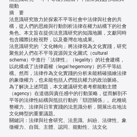
能動
摘 要
法意識研究致力於探索不平等社會中法律與社會的共
構，從人們的思維與行動剖析法律在權力結構下的社會
角色。本文旨在提供法意識研究的知識地圖，文獻同時
包含國際比較視野，以及臺灣在地成果。
法意識研究的「文化轉向」將法律視為文化實踐，研究
聚焦於人們在不平等資源與文化圖式（cultural
schema）中進行「法律性」（legality）的社會建構，
以此構成了法律霸權（legal hegemony）的不平等結
構。然而，法律作為文化實踐的分析未能精確描繪法律
的象徵權力，也未能包括人們抵抗權力的政治脈絡。
為了解決上述問題，本文建議研究者考察能動主體
（agency）在道德與責任感中的行動策略，從而解剖不
平等的法律性結構與抵抗行動的「辯證關係」。此種統
整權力、法律與日常實踐的法意識分析，開展出在地法
文化轉型的重要議題。
關鍵詞：法律與社會研究、法意識、糾紛、法律性、象
徵權力、自我、主體、認同、能動性、法文化