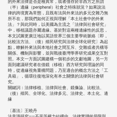
的外來法律是否是種異常，或者僅存於非西方之所謂
（半）邊緣（peripheral）社會之特殊狀況？如果說法
律的跨境實為常態，且既有法與外來法的多元交雜乃無
所不在，那我們如何正視與理解「本土社會中的外來
法」？與此同時，以美國為主流之「法律與社會研究」
中，移植議題亦屬邊緣。基於對這兩種邊緣性的反思，
本文試圖更廣泛地以英語世界三個主要學術脈絡〔即，
比較法方法、（後）殖民研究與法律全球化研究〕為起
點，瞭解外來法與本地社會之間互斥、交雜或者共構等
關係、機制與影響，並與戰後臺灣學界研究成果交互對
照。本文一方面試圖建構一個初步的文獻地圖，另一方
面則建議研究者在借鏡（移植）西方研究與理論的同
時，從邊緣視角重構問題，乃至適合的概念方法之「工
具箱」，循環往復地深化有本土關懷的法律與社會研
究。
關鍵詞：法律移植、法律與社會、鏡像論、比較法、
（後）殖民、全球化、法律多元、法律史、本土化、邊
緣
〔基法〕王曉丹
法意識研究——不平等權力結構中，法律實踐的局限與