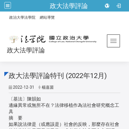
政大法學評論
:::
/
政治大學法學院
網站導覽
Toggle 
政大法學評論
政大法學評論特刊 (2022年12月)
2022-12-31
楊嘉茵
〔基法〕陳韻如
邊緣異常或無所不在？法律移植作為法社會研究概念工
具
摘 要
如果說法律是（或應該是）社會的反映，那麼存在社會