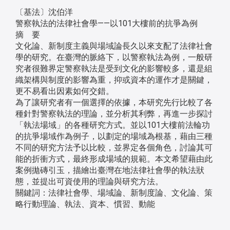
〔基法〕沈伯洋
警察執法的法律社會學——以101大樓前的抗爭為例
摘 要
文化論、新制度主義與場域論長久以來支配了法律社會
學的研究。在臺灣的脈絡下，以警察執法為例，一般研
究者很難界定警察執法是受到文化的影響較多，還是組
織架構與制度的影響為重，抑或資本的運作才是關鍵，
更不易看出因素如何交錯。
為了讓研究者有一個選擇的依據，本研究先行比較了各
種針對警察執法的理論，並分析其利弊，再進一步探討
「執法場域」的各種研究方式。並以101大樓前法輪功
的抗爭場域作為例子，以劃定的場域為根基，藉由三種
不同的研究方法予以比較，並界定各個角色，討論其可
能的折衝方式，最終形成場域的規範。本文希望藉由此
案例拋磚引玉，描繪出臺灣在地法律社會學的執法狀
態，並提出可資使用的理論與研究方法。
關鍵詞：法律社會學、場域論、新制度論、文化論、策
略行動理論、執法、資本、慣習、動能