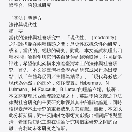
際整合、跨領域研究
〔基法〕蔡博方
法律與現代性
摘 要
當代的法律與社會研究中，「現代性」（modernity）
之討論搖擺在兩種樣態之間：歷史性或概念性的研究，
或者，當代的、經驗的研究。對此，本文嘗試梳理出四
種不同理論視角與它們各自延伸的經驗取徑，並且提供
評述，希望依此架構來推進臺灣本土的法律與社會研
究。首先，本文從臺灣社會學界的研究成果作為出發
點，以「主體為促因╱主體為結果」、「現代為必然╱
現代為偶然」的區分，依序安置J. Habermas、N.
Luhmann、M. Foucault、B. Latour的理論立場。接著，
本文將整理此四個理論立場之下，英語學術文獻之中法
律與社會研究的主要研究取徑與其中的關鍵論題，同時
檢視臺灣本土研究的重要成果與其貢獻。最後，本文以
此分析架構，對中英關鍵之學術文獻提出相關評述與釐
清，希望縮短此主題在理論研究與個案研究之間的距
離，有利於未來研究之進展。