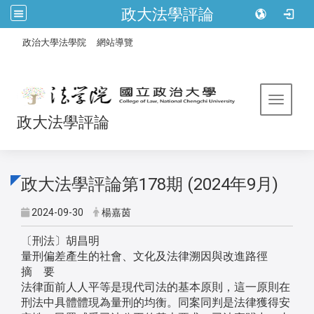
政大法學評論
:::
/
政治大學法學院
網站導覽
Toggle 
政大法學評論
政大法學評論第178期 (2024年9月)
2024-09-30
楊嘉茵
〔刑法〕胡昌明
量刑偏差產生的社會、文化及法律溯因與改進路徑
摘 要
法律面前人人平等是現代司法的基本原則，這一原則在
刑法中具體體現為量刑的均衡。同案同判是法律獲得安