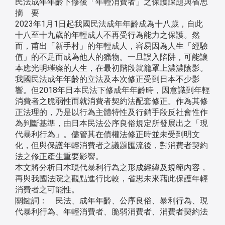
民法成年年齡下修後「年輕消費者」之保護課題與省思
摘 要
2023年1月1日起我國民法成年年齡成為十八歲，自此
十八至十九歲的年輕成人不再受行為能力之保護。然
而，甫出「新手村」的年輕成人，容易因為人生「經驗
值」的不足而成為他人的獵物。一旦誤入陷阱，可能讓
本應光明璀璨的人生，在最初階段就籠罩上濃濃陰影。
我國民法成年年齡的立法及本次修正受到日本不少影
響。但2018年日本民法下修成年年齡時，因意識到年輕
消費者之脆弱性而就消費者契約法配套修正。作為其修
正法理的，乃是以行為主體特性及行銷手段反社會性作
為判斷基準，由日本民法公序良俗規定所發展出之「現
代暴利行為」。儘管其在債權法修正時並未受到明文
化，但與保護年輕消費者之議題匯流後，對消費者契約
法之修正產生重要影響。
本文將分析日本現代暴利行為之形成經緯及規範內容，
再與我國法院之觀點進行比較，省思未來藉此保護年輕
消費者之可能性。
關鍵詞： 民法、成年年齡、公序良俗、暴利行為、現
代暴利行為、年輕消費者、脆弱消費者、消費者契約法