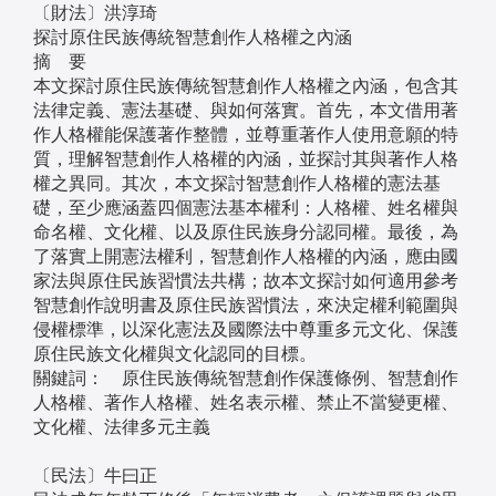
〔財法〕洪淳琦
探討原住民族傳統智慧創作人格權之內涵
摘 要
本文探討原住民族傳統智慧創作人格權之內涵，包含其
法律定義、憲法基礎、與如何落實。首先，本文借用著
作人格權能保護著作整體，並尊重著作人使用意願的特
質，理解智慧創作人格權的內涵，並探討其與著作人格
權之異同。其次，本文探討智慧創作人格權的憲法基
礎，至少應涵蓋四個憲法基本權利：人格權、姓名權與
命名權、文化權、以及原住民族身分認同權。最後，為
了落實上開憲法權利，智慧創作人格權的內涵，應由國
家法與原住民族習慣法共構；故本文探討如何適用參考
智慧創作說明書及原住民族習慣法，來決定權利範圍與
侵權標準，以深化憲法及國際法中尊重多元文化、保護
原住民族文化權與文化認同的目標。
關鍵詞： 原住民族傳統智慧創作保護條例、智慧創作
人格權、著作人格權、姓名表示權、禁止不當變更權、
文化權、法律多元主義
〔民法〕牛曰正