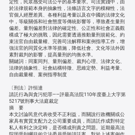
定性，民眾感受司法公平的基本要求。司法實踐中，由
於法律規範本身的抽象性，法條語言文字的模糊性，法
官個人經歷差異、各種利益考量以及在中國的法律文化
中，等級關係和社會態度等傳統影響等，導致產生量刑
偏差。量刑偏差對法律的確定性、公正性和社會正義觀
構成了極大的挑戰，因此需要透過推動量刑規範化、約
束法官自由裁量權、完善司法解釋和案例指導工作，增
強法官的同質化水準等措施，降低社會、文化等法外因
素對裁判的影響，提高量刑的均衡水準。
關鍵詞：同案同判、量刑偏差、裁判心理、法律文化、
法律的抽象性、社會結構特徵、思維定勢、利益考量、
自由裁量權、案例指導制度
〔刑法〕許恒達
請託行為與貪污犯罪——評最高法院110年度臺上大字第
5217號刑事大法庭裁定
摘 要
本文討論民意代表收受不正利益，而關說行政機關或公
家具有實質支配力之公司重要成員，而請託作成對特定
私人有利之決定時，是否構成刑責之問題。近期最高法
院因受到矚目的立法委員受賄請託案，對於上述案例作