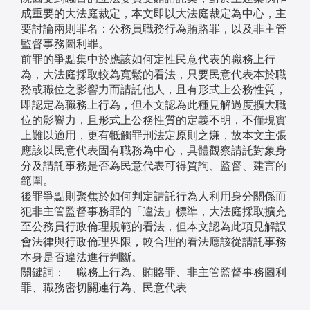
成重要的大法庭裁定，本文即以大法庭裁定為中心，主
要討論兩則罪名：公務員職務行為賄賂罪，以及非主管
監督事務圖利罪。
前罪的爭點集中於應該如何定性民意代表的職務上行
為，大法庭採取較為寬鬆的看法，只要民意代表本於職
務或職位之影響力而請託他人，且有形式上公務性質，
即認定為職務上行為，但本文認為此種見解過度擴大職
位的影響力，且形式上公務性質的定義不明，不僅現實
上難以適用，更有牴觸罪刑法定原則之嫌，故本文主張
應該以民意代表固有職務為中心，具體觀察請託對象身
分及請託事務是否為民意代表可得質詢、監督、建言的
範圍。
後罪爭點則聚焦於如何判定請託行為人利用身分關係而
犯非主管監督事務罪的「違法」標準，大法庭採取擴充
至公務員行政倫理規範的看法，但本文認為此項見解誤
會法律與行政倫理界限，較合理的看法應該從請託事務
本身是否違法進行判斷。
關鍵詞： 職務上行為、賄賂罪、非主管監督事務圖利
罪、職務密切關連行為、民意代表