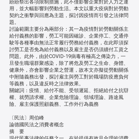
紛紛祭出各項限制措施，此不僅影響企業對於人力之運
用，並大幅影響到勞動生活。本文以重大疫病對於勞動
契約之衝擊與回應為主題，探討因疫情而引發之法律問
題。
討論範圍主要分為兩部分：其一為疫情對於勞動關係主
給付義務的影響，勞工可能因確診、企業停工、交通停
駛等各種事由無法正常履行勞務給付義務，在此即須探
討勞工是否免為給付義務以及雇主是否仍須續付工資之
問題。此外，由於COVID-19病毒有極高之傳染力，一
旦發生職場群聚感染，除了將危及勞工之生命、身體、
健康外，亦會影響企業之營運，故本文亦擬從勞動關係
中附隨義務出發，探討雇主與勞工對於職場防疫應負何
等義務，以及違反時之法律效果。
關鍵詞：疫情、給付不能、受領遲延、拒絕給付之抗辯
權、就勞請求權、企業危險理論、領域理論、路途風
險、雇主保護照顧義務、工作外行為義務
〔民法〕周伯峰
論德國民法之消費者概念
摘 要
現代民事法律的任務之一，在於提供有效且合理的消費