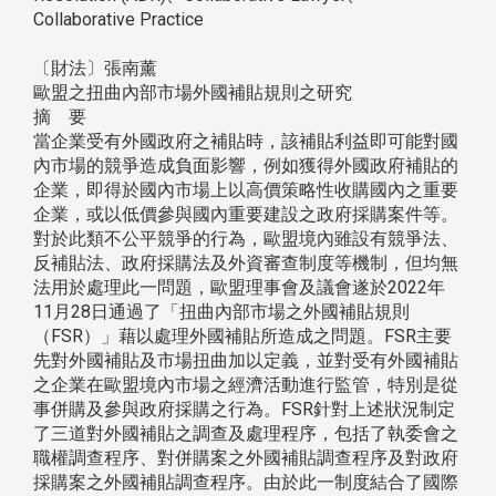
Collaborative Practice
〔財法〕張南薰
歐盟之扭曲內部市場外國補貼規則之研究
摘 要
當企業受有外國政府之補貼時，該補貼利益即可能對國
內市場的競爭造成負面影響，例如獲得外國政府補貼的
企業，即得於國內市場上以高價策略性收購國內之重要
企業，或以低價參與國內重要建設之政府採購案件等。
對於此類不公平競爭的行為，歐盟境內雖設有競爭法、
反補貼法、政府採購法及外資審查制度等機制，但均無
法用於處理此一問題，歐盟理事會及議會遂於2022年
11月28日通過了「扭曲內部市場之外國補貼規則
（FSR）」藉以處理外國補貼所造成之問題。FSR主要
先對外國補貼及市場扭曲加以定義，並對受有外國補貼
之企業在歐盟境內市場之經濟活動進行監管，特別是從
事併購及參與政府採購之行為。FSR針對上述狀況制定
了三道對外國補貼之調查及處理程序，包括了執委會之
職權調查程序、對併購案之外國補貼調查程序及對政府
採購案之外國補貼調查程序。由於此一制度結合了國際