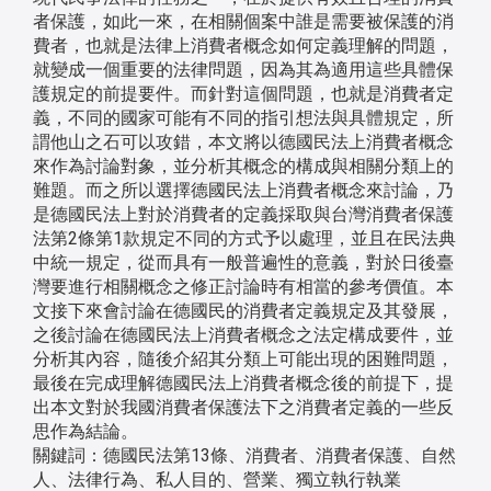
者保護，如此一來，在相關個案中誰是需要被保護的消
費者，也就是法律上消費者概念如何定義理解的問題，
就變成一個重要的法律問題，因為其為適用這些具體保
護規定的前提要件。而針對這個問題，也就是消費者定
義，不同的國家可能有不同的指引想法與具體規定，所
謂他山之石可以攻錯，本文將以德國民法上消費者概念
來作為討論對象，並分析其概念的構成與相關分類上的
難題。而之所以選擇德國民法上消費者概念來討論，乃
是德國民法上對於消費者的定義採取與台灣消費者保護
法第2條第1款規定不同的方式予以處理，並且在民法典
中統一規定，從而具有一般普遍性的意義，對於日後臺
灣要進行相關概念之修正討論時有相當的參考價值。本
文接下來會討論在德國民的消費者定義規定及其發展，
之後討論在德國民法上消費者概念之法定構成要件，並
分析其內容，隨後介紹其分類上可能出現的困難問題，
最後在完成理解德國民法上消費者概念後的前提下，提
出本文對於我國消費者保護法下之消費者定義的一些反
思作為結論。
關鍵詞：德國民法第13條、消費者、消費者保護、自然
人、法律行為、私人目的、營業、獨立執行執業