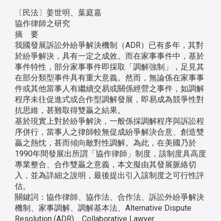
〔民法〕姜世明、葉庭嘉
協作律師之研究
摘 要
我國發展訴訟外紛爭解決機制（ADR）已有多年，其對
於紛爭解決，具有一定之成效。而在家事事件中，基於
事件特性，部分家事事件即採取「調解強制」，足見其
在部分類型事件具有重大意義。然而，無論係在家事事
件或其他當事人有繼續交易或關係經營之事件，如調解
程序未往促進式或合作型調解發展，即易成為競爭性對
抗思維，甚難取得雙贏之結果。
基於現實上對於紛爭解決，一般係採調解程序與訴訟程
序併行，當事人之律師較無促成紛爭解決合意、創造雙
贏之熱忱，甚而傾向敵對性調解。為此，在美國乃於
1990年間發展出所謂「協作律師」制度，該制度具高度
專業整合、合作雙贏之意義，本文擬由其發展脈絡切
入，並為詳細之說明，最後提出引入該制度之可行性評
估。
關鍵詞：協作律師、協作法、合作法、訴訟外紛爭解決
機制、家事調解、調解基本法、Alternative Dispute
Resolution (ADR)、Collaborative Lawyer、