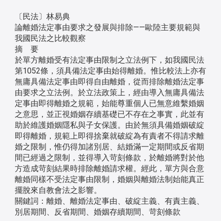
〔民法〕林易典
論離婚法定事由要求之發展與排除——歐陸主要規範與
我國民法之比較觀察
摘 要
於單方離婚受有法定事由限制之立法例下，如我國民法
第1052條，須具備法定事由始得離婚。惟比較法上亦有
無庸具備法定事由即得自由離婚，從而排除離婚法定事
由要求之立法例。於立法政策上，經由導入無庸具備法
定事由即得離婚之規範，始能尊重個人已無意維繫婚姻
之意思，並正視婚姻存續基礎已不存在之事實，此並有
助於維護婚姻隱私與子女保護。由於無須具備婚姻破綻
即得離婚，規範上即得捨棄就破綻為有責者不得請求離
婚之限制，惟仍得加諸別居、結婚滿一定期間或反省期
間已經過之限制，並得導入苛刻條款，於離婚將對於他
方造成苛刻結果時排除離婚請求權。經此，單方與合意
離婚同樣不受法定事由限制，婚姻與離婚法制始能真正
擺脫來自教會法之影響。
關鍵詞：離婚、離婚法定事由、破綻主義、有責主義、
別居期間、反省期間、婚姻存續期間、苛刻條款