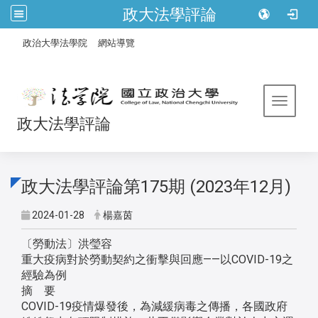
政大法學評論
:::
/
政治大學法學院
網站導覽
Toggle 
政大法學評論
政大法學評論第175期 (2023年12月)
2024-01-28
楊嘉茵
〔勞動法〕洪瑩容
重大疫病對於勞動契約之衝擊與回應——以COVID-19之
經驗為例
摘 要
COVID-19疫情爆發後，為減緩病毒之傳播，各國政府