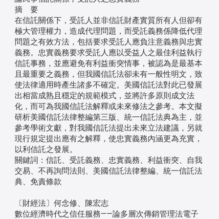
摘 要
在信託關係下，受託人並非信託財產實質所有人但卻有
極大管理權力，造成代理問題，而受託義務係降低代理
問題之有效方法，包括要求受託人應負注意義務與忠實
義務。忠實義務要求受託人應以受益人之最佳利益執行
信託事務，並應避免有利益衝突情事，被認為是最基本
且最重要之義務，但我國信託法卻未有一般性明文，致
使法律適用時產生諸多不確定。美國信託法對此已發展
出相當成熟且穩定的規範模式，並將許多原則成文法
化，而可為我國信託法解釋或未來修法之參考。本文擬
研析美國信託法律整編第三版、統一信託法典為主，並
參考學術文獻，對我國信託法提出未來立法建議，另就
現行規定提出應有之解釋，使忠實義務內涵更為充實，
以利信託之發展。
關鍵詞：信託、受託義務、忠實義務、利益衝突、自我
交易、不再詢問法則、美國信託法律整編、統一信託法
典、免責條款
〔財經法〕何念修、陳宏志
數位經濟時代之信任服務——論多層次傳銷管理法電子