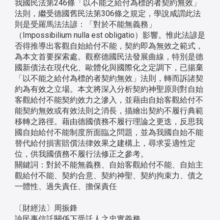
我國民法第246條「以不能之給付為標的者契約無效」
法則，繼受德國舊民法第306條之規定，學說咸謂此法
則是受羅馬法法諺：「對於不能無義務」
（Impossibilium nulla est obligatio）影響。惟此法諺是
否得推導出客觀自始給付不能，契約即為無效之範式，
為本文首要探索處。觀察德國民法發展曲線，特別是德
國新債法在現代化、歐體化與國際化之定調下，已揚棄
「以不能之給付為標的者契約無效」法則，轉而訴諸契
約為有效之立場。本文將深入分析契約神聖原則對自始
客觀給付不能契約效力之滲入，並藉由自始客觀給付不
能契約無效或有效法則之消長，描繪出契約不履行典範
移轉之路徑。藉由德國債務不履行理論之更迭，反思我
國自始給付不能制度所面臨之問題，並為我國自始不能
替代給付損害賠償法律效果之建構上，尋求妥適性定
位，供我國債務不履行法修正之參考。
關鍵詞：對於不能無義務、自始客觀給付不能、自始主
觀給付不能、契約合意、契約神聖、契約拘束力、債之
一體性、過失責任、擔保責任
〔財經法〕周振鋒
論民事信託關係下受託人之忠實義務