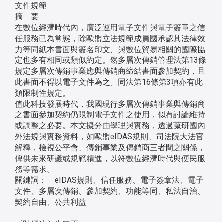
文件規範
摘 要
在數位經濟時代內，廣泛運用電子文件與電子簽章之信
任服務已為常態，除歐盟立法規範成員國承認其法律效
力等同紙本書面與簽名印文、與數位貿易相關的國際協
定也多有相同或類似約定。然多層次傳銷管理法第13條
規定多層次傳銷事業應與傳銷商締結書面參加契約，且
此書面不得以電子文件為之。同法第16條第3項亦有此
類限制性規定。
值此科技發展時代，我國現行多層次傳銷事業與傳銷商
之書面參加契約仍限制電子文件之使用，似有討論維持
或調整之必要。本文擬分由學理與實務，透過蒐研國內
外法規與實務資料，如歐盟eIDAS規則、司法院大法官
解釋，檢視公平會、傳銷事業及傳銷商三者間之關係，
俾供未來研議或規範精進，以符數位經濟時代與便民服
務等需求。
關鍵詞： eIDAS規則、信任服務、電子簽章法、電子
文件、多層次傳銷、參加契約、功能等同、私法自治、
契約自由、公共利益