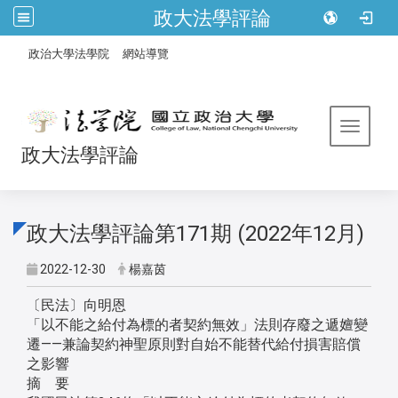
政大法學評論
:::
/
政治大學法學院
網站導覽
Toggle 
政大法學評論
政大法學評論第171期 (2022年12月)
2022-12-30
楊嘉茵
〔民法〕向明恩
「以不能之給付為標的者契約無效」法則存廢之遞嬗變
遷——兼論契約神聖原則對自始不能替代給付損害賠償
之影響
摘 要