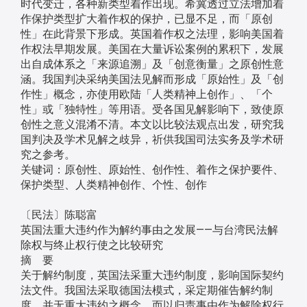
时代变迁，各种新类型着作出现。希冀透过立法增加着
作保护类型扩大着作权的保护，已显不足，而「原创
性」在此背景下形成。英国着作权之法理，影响美国着
作权法早期发展。美国在大量诉讼案例的累积下，发展
出自成体系之「来源追溯」及「创意衡量」之原创性意
涵。我国判决采纳美国法见解而形成「原始性」及「创
作性」概念，亦使用欧陆「人类精神上创作」、「个
性」或「独特性」等用语。受各国见解影响下，致使原
创性之意义混淆不清。本文以比较法观点出发，研究我
国判决及学术见解之歧异，祈供我国司法实务及学术研
究之参考。
关键词：原创性、原始性、创作性、着作之保护要件、
保护类型、人类精神创作、个性、创作
〔民法〕陈聪富
英国法重大违约作为解约事由之发展——与台湾民法解
除权与终止权行使之比较研究
摘 要
关于解约制度，英国法采重大违约制度，影响国际契约
法文件。我国法采取德国法模式，采定期催告解约制
度，并无重大违约之概念，而以归责事由作为解除权行