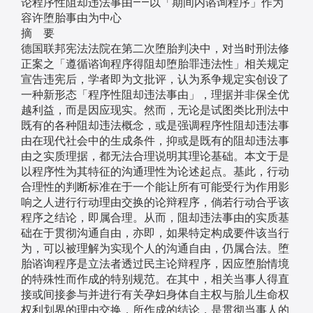
论程序性阻却违法事由——以「期间内谘询程序」作为
容许堕胎事由为中心
摘 要
德国联邦宪法法院在第二次堕胎判决中，对当时刑法修
正案之「遵循谘询程序得阻却堕胎罪违法性」相关规定
宣告违宪后，学者即为文批评，认为系争规定实创设了
一种新形态「程序性阻却违法事由」，理据并非保全优
越利益，而是因应现实。然而，无论是试图类比刑法中
既有的各种阻却违法概念，或是强调程序性阻却违法事
由在现代社会中的生成条件，抑或是既有的阻却违法事
由之实质理据，都无法合理说明其理论基础。本文于是
以程序性为其特征的沟通理性为论述起点。基此，行动
合理性的判断标准在于一个能让所有可能受行为作用影
响之人进行行动理由交换的论辩程序，倘若行动合乎该
程序之结论，即属合理。从而，阻却违法事由的实质基
础在于贯彻沟通自由，亦即，如果特定构成要件该当行
为，可以被理解为实现个人的沟通自由，仍属合法。堕
胎谘询程序是立法者透过民主论辩程序，因应堕胎情境
的特殊性而作成的特别规范。在其中，相关当事人得直
接或间接参与并进行有关孕妇身体自主权与胎儿生命权
权利划界的理由交换，所作成的结论，是贯彻当事人的