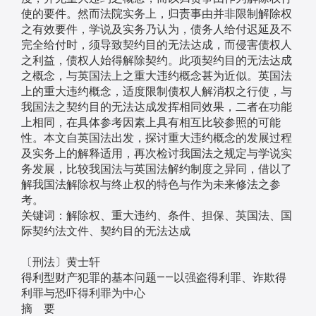
使的要件。然而法院实务上，归责事由并非限制解除权
之有效要件，学说及实务乃认为，债务人给付迟延及不
完全给付时，须导致契约目的无法达成，而侵害债权人
之利益，债权人始得解除契约。此项契约目的无法达成
之概念，与英国法上之重大违约概念甚为近似。英国法
上的重大违约概念，适度限制债权人解消权之行使，与
我国法之契约目的无法达成发挥相同效果，二者在功能
上相同，在具体参考因素上具有相互比较参照的可能
性。本文自英国法出发，探讨重大违约概念的发展过程
及实务上的解释适用，再次检讨我国法之规定与学说实
务发展，比较我国法与英国法解约制度之异同，借以了
解我国法解除权与终止权的特色与作为未来修法之参
考。
关键词：解除权、重大违约、条件、担保、英国法、国
际契约法文件、契约目的无法达成
〔刑法〕黄士轩
得利型财产犯罪的基本问题——以强盗得利罪、诈欺得
利罪与恐吓得利罪为中心
摘 要