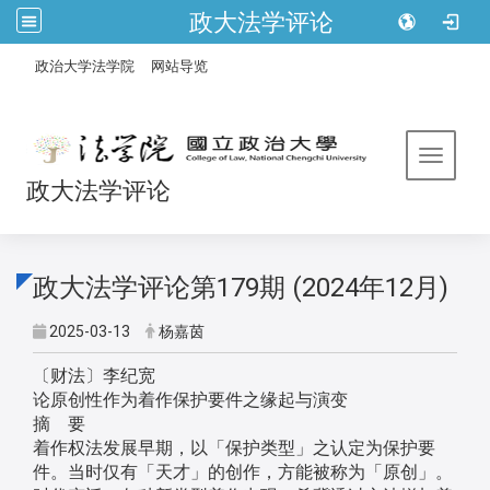
政大法学评论
:::
/
政治大学法学院
网站导览
Toggle 
政大法学评论
政大法学评论第179期 (2024年12月)
2025-03-13
杨嘉茵
〔财法〕李纪宽
论原创性作为着作保护要件之缘起与演变
摘 要
着作权法发展早期，以「保护类型」之认定为保护要
件。当时仅有「天才」的创作，方能被称为「原创」。