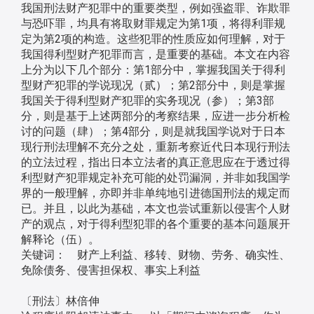
我国刑法财产犯罪中的重要类型，例如强盗罪、诈欺罪
与恐吓罪，均具有将取财罪规定为第1项，将得利罪规
定为第2项的构造。这些犯罪的性质应如何理解，对于
我国得利型财产犯罪而言，是重要的基础。本文在内容
上分为以下几个部分：第1部分中，掌握我国关于得利
型财产犯罪的学说现况（贰）；第2部分中，则是掌握
我国关于得利型财产犯罪的实务现况（参）；第3部
分，则是基于上述两部分的考察结果，应进一步分析检
讨的问题（肆）；第4部分，则是就我国学说对于日本
现行刑法理解不充分之处，重新考察近代日本现行刑法
的立法过程，指出日本立法者的真正意思应在于透过得
利型财产犯罪规定补充可能的处罚漏洞，并非如我国学
界的一般理解，亦即并非单纯地引进德国刑法的规定而
已。并且，以此为基础，本文也尝试重新以侵害个人财
产的观点，对于得利型犯罪的各个重要的基本问题展开
解释论（伍）。
关键词： 财产上利益、移转、财物、劳务、确实性、
免除债务、侵害担保权、事实上利益
〔刑法〕林倍伸