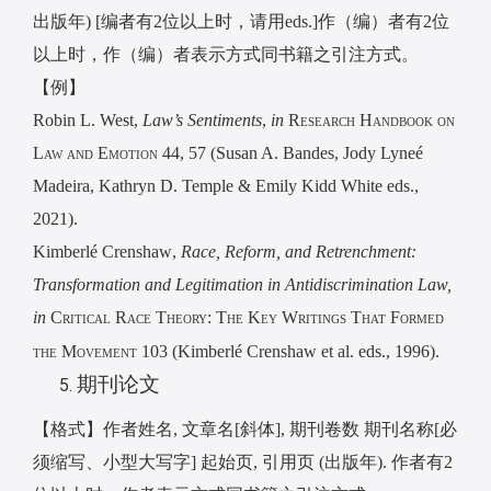
出版年
) [
编者有
2
位以上时，请用
eds.]
作（编）者有
2
位
以上时，作（编）者表示方式同书籍之引注方式。
【例】
Robin L. West,
Law’s Sentiments
,
in
Research Handbook on
Law and Emotion
44, 57 (Susan A. Bandes, Jody Lyneé
Madeira, Kathryn D. Temple & Emily Kidd White eds.,
2021).
Kimberlé Crenshaw
,
Race, Reform, and Retrenchment:
Transformation and Legitimation in Antidiscrimination Law,
in
Critical Race Theory: The Key Writings That Formed
the Movement 103
(Kimberlé Crenshaw et al. eds., 1996).
期刊论文
【格式】作者姓名
,
文章名
[
斜体
],
期刊卷数
期刊名称
[
必
须缩写、小型大写字
]
起始页
,
引用页
(
出版年
).
作者有
2