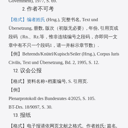
Government), 1977, S. 69.
作者不可考
【格式】编者姓氏
(Hrsg.),
完整书名
, Text und
Übersetzung,
册数
,
版次（初版无必要）
,
年份
,
引用页或
段码（
Rn.
、
Rz.
等，惟非连续编号之段码，亦即同一文
章中有不只一个段码
1
，请一并标示章节数）
.
【例】
Behrends/Knütel/Kupisch/Seiler (Hrsg.), Corpus Iuris
Civilis, Text und Übersetzung, Bd. 2, 1995, S. 12.
议会公报
【格式】资料名称
+
档案编号
, S.
引用页
.
【例】
Plenarprotokoll des Bundesrates 4/2025, S. 105.
BT-Drs. 18/9097, S. 30.
报纸
【格式】电子报请依网页文献之格式。作者姓氏
:
篇名
,