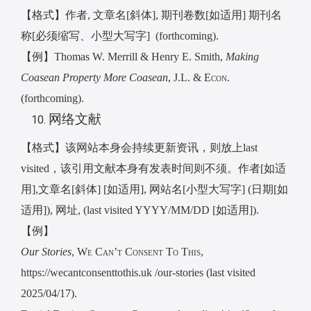
【格式】作者
,
文章名
[
斜体
],
期刊卷数
[
如适用
]
期刊名
称
[
必须缩写、小型大写字
] (forthcoming).
【例】
Thomas W. Merrill & Henry E. Smith,
Making
Coasean Property More Coasean
, J.L. & E
con
.
(forthcoming).
网络文献
【格式】该网站本身会持续更新资讯，则放上
last
visited
，该引用文献本身有发表时间则不须。作者
[
如适
用
],
文章名
[
斜体
] [
如适用
],
网站名
[
小型大写字
] (
日期
[
如
适用
]),
网址
, (last visited YYYY/MM/DD [
如适用
]).
【例】
O
ur Stories
, We Can’t Consent To This
,
https://wecantconsenttothis.uk /our-stories (last visited
2025/04/17).