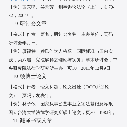
【例】黄东熊、吴景芳，刑事诉讼法论（上），页
70-
82
，
2004
年。
研讨会文章
【格式】作者，篇名，研讨会名称，主办单位，页码，
研讨会年月日。
【例】廖福特，姓氏作为人格权
—
国际标准与国内实
践，第八届「宪法解释之理论与实务」学术研讨会，中
央研究院法律学研究所主办，页
10
，
2011
年
12
月
9
日。
硕博士论文
【格式】作者，论文标题，论文出处（
OOO
系所论
文），页码，发表年。
【例】林子仪，国家从事公营事业之宪法基础及界限，
国立台湾大学法律学研究所硕士论文，页
30
，
1983
年。
翻译书或文章