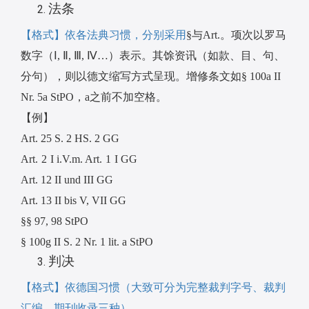
法条
【格式】依各法典习惯，分别采用
§
与
Art.
。项次以罗马
数字（
Ⅰ, Ⅱ, Ⅲ, Ⅳ…
）表示。其馀资讯（如款、目、句、
分句），则以德文缩写方式呈现。增修条文如
§ 100a II
Nr. 5a StPO
，
a
之前不加空格。
【例】
Art. 25 S. 2 HS. 2 GG
Art. 2 I i.V.m. Art. 1 I GG
Art. 12 II und III GG
Art. 13 II bis V, VII GG
§§ 97, 98 StPO
§ 100g II S. 2 Nr. 1 lit. a StPO
判决
【格式】依德国习惯（大致可分为完整裁判字号、裁判
汇编、期刊收录三种）。