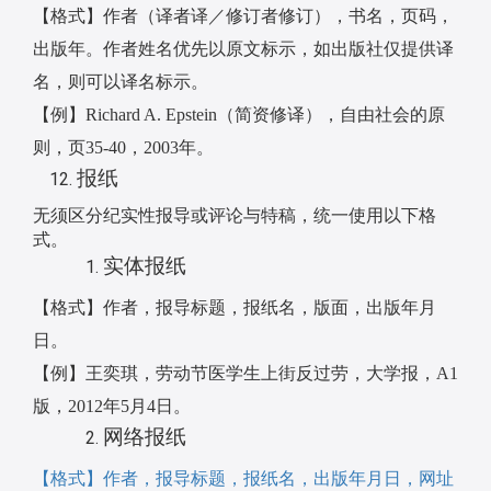
【格式】作者（译者译／修订者修订），书名，页码，
出版年。作者姓名优先以原文标示，如出版社仅提供译
名，则可以译名标示。
【例】
Richard A. Epstein
（简资修译），自由社会的原
则，页
35-40
，
2003
年。
报纸
无须区分纪实性报导或评论与特稿，统一使用以下格
式。
实体报纸
【格式】作者，报导标题，报纸名，版面，出版年月
日。
【例】王奕琪，劳动节医学生上街反过劳，大学报，
A1
版，
2012
年
5
月
4
日。
网络报纸
【格式】作者，报导标题，报纸名，出版年月日，网址