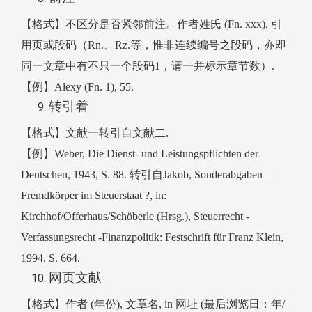
【格式】不区分是否紧邻前注。作者姓氏
(Fn. xxx),
引
用页或段码（
Rn.
、
Rz.
等，惟非连续编号之段码，亦即
同一文章中有不只一个段码
1
，请一并标示章节数）
.
【例】
Alexy (Fn. 1), 55.
转引着
【格式】文献一转引自文献二
.
【例】
Weber, Die Dienst- und Leistungspflichten der
Deutschen, 1943, S. 88.
转引自
Jakob, Sonderabgaben
–
Fremdkörper im Steuerstaat ?, in:
Kirchhof/Offerhaus/Schöberle (Hrsg.), Steuerrecht -
Verfassungsrecht -Finanzpolitik: Festschrift f
ü
r Franz Klein,
1994, S. 664.
网页文献
【格式】作者
(
年份
),
文章名
, in
网址
(
最后浏览日：年
/