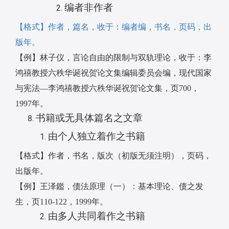
编者非作者
【格式】作者，篇名，收于：编者编，书名，页码，出
版年。
【例】林子仪，言论自由的限制与双轨理论，收于：李
鸿禧教授六秩华诞祝贺论文集编辑委员会编，现代国家
与宪法
—
李鸿禧教授六秩华诞祝贺论文集，页
700
，
1997
年。
书籍或无具体篇名之文章
由个人独立着作之书籍
【格式】作者，书名，版次（初版无须注明），页码，
出版年。
【例】王泽鑑，债法原理（一）：基本理论、债之发
生，页
110-122
，
1999
年。
由多人共同着作之书籍