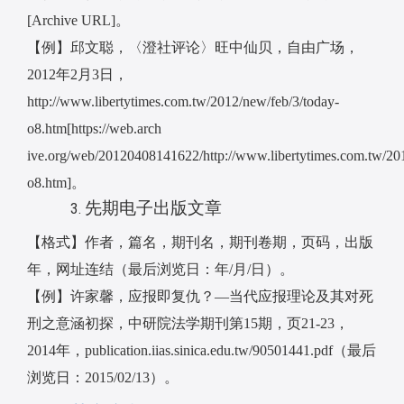
[Archive URL]
。
【例】邱文聪，〈澄社评论〉旺中仙贝，自由广场，
2012
年
2
月
3
日，
http://www.libertytimes.com.tw/2012/new/feb/3/today-
o8.htm[https://web.arch
ive.org/web/20120408141622/http://www.libertytimes.com.tw/201
o8.htm]
。
先期电子出版文章
【格式】作者，篇名，期刊名，期刊卷期，页码，出版
年，网址连结（最后浏览日：年
/
月
/
日）。
【例】许家馨，应报即复仇？
—
当代应报理论及其对死
刑之意涵初探，中研院法学期刊第
15
期，页
21-23
，
2014
年，
publication.iias.sinica.edu.tw/90501441.pdf
（最后
浏览日：
2015/02/13
）。