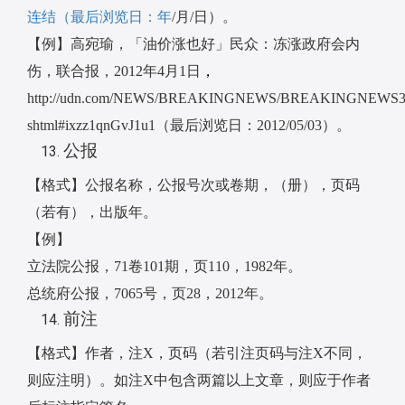
连结（最后浏览日：年
/
月
/
日）。
【例】高宛瑜，「油价涨也好」民众：冻涨政府会内
伤，联合报，
2012
年
4
月
1
日
，
http://udn.com/NEWS/BREAKINGNEWS/BREAKINGNEWS3/
shtml#ixzz1qnGvJ1u1
（最后浏览日：
2012/05/03
）。
公报
【格式】公报名称，公报号次或卷期，（册），页码
（若有），出版年。
【例】
立法院公报，
71
卷
101
期，页
110
，
1982
年。
总统府公报，
7065
号，页
28
，
2012
年。
前注
【格式】作者，注
X
，页码（若引注页码与注
X
不同，
则应注明）。如注
X
中包含两篇以上文章，则应于作者