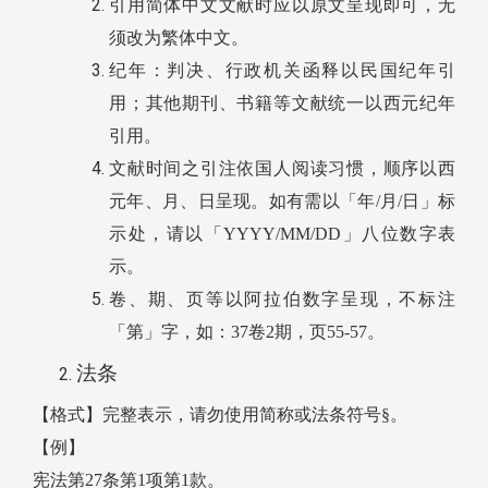
引用简体中文文献时应以原文呈现即可，无
须改为繁体中文。
纪年：判决、行政机关函释以民国纪年引
用；其他期刊、书籍等文献统一以西元纪年
引用。
文献时间之引注依国人阅读习惯，顺序以西
元年、月、日呈现。如有需以「年
/
月
/
日」标
示处，请以「
YYYY/MM/DD
」八位数字表
示。
卷、期、页等以阿拉伯数字呈现，不标注
「第」字，如：
37
卷
2
期，页
55-57
。
法条
【格式】完整表示，请勿使用简称或法条符号
§
。
【例】
宪法第
27
条第
1
项第
1
款。