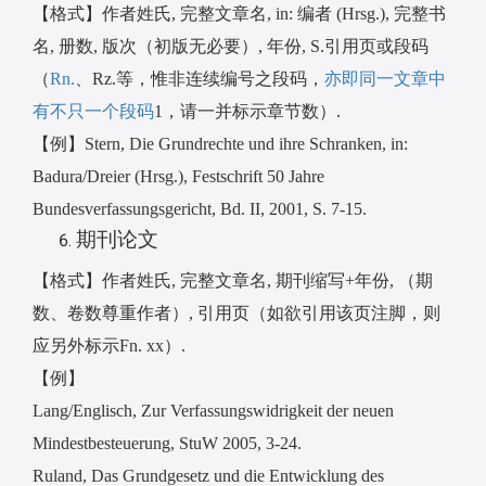
【格式】作者姓氏
,
完整文章名
, in:
编者
(Hrsg.),
完整书
名
,
册数
,
版次（初版无必要）
,
年份
, S.
引用页或段码
（
Rn.
、
Rz.
等
，惟非连续编号之段码，
亦即同一文章中
有不只一个段码
1
，请一并标示章节数）
.
【例】
Stern, Die Grundrechte und ihre Schranken, in:
Badura/Dreier (Hrsg.), Festschrift 50 Jahre
Bundesverfassungsgericht, Bd. II, 2001, S. 7-15.
期刊论文
【格式】作者姓氏
,
完整文章名
,
期刊缩写
+
年份
,
（期
数、卷数尊重作者）
,
引用页（如欲引用该页注脚，则
应另外标示
Fn. xx
）
.
【例】
Lang/Englisch, Zur Verfassungswidrigkeit der neuen
Mindestbesteuerung, StuW 2005, 3-24.
Ruland, Das Grundgesetz und die Entwicklung des