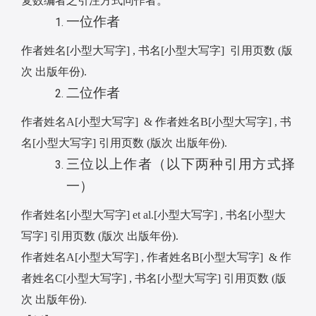
复数编者之引注方式同作者。
一位作者
作者姓名
[
小型大写字
] ,
书名
[
小型大写字
]
引用页数
(
版
次
出版年份
).
二位作者
作者姓名
A[
小型大写字
] &
作者姓名
B[
小型大写字
] ,
书
名
[
小型大写字
]
引用页数
(
版次
出版年份
).
三位以上作者（以下两种引用方式择
一）
作者姓名
[
小型大写字
]
et al
.
[
小型大写字
] ,
书名
[
小型大
写字
]
引用页数
(
版次
出版年份
).
作者姓名
A[
小型大写字
] ,
作者姓名
B[
小型大写字
] &
作
者姓名
C[
小型大写字
] ,
书名
[
小型大写字
]
引用页数
(
版
次
出版年份
).