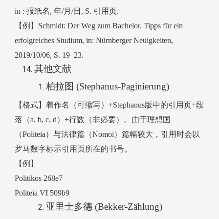
in :
报纸名
,
年
/
月
/
日
, S.
引用页
.
【例】
Schmidt: Der Weg zum Bachelor. Tipps für ein
erfolgreiches Studium, in: Nürnberger Neuigkeiten,
2019/10/06, S. 19–23.
其他文献
柏拉图
(Stephanus-Paginierung)
【格式】着作名（可缩写）
+Stephanus
版中的引用页
+
段
落（
a, b, c, d
）
+
行数（非必要）。由于理想国
（
Politeia
）与法律篇（
Nomoi
）篇幅较大，引用时会以
罗马数字标示引用页所在的书号。
【例】
Politikos 268e7
Politeia VI 509b9
亚里士多德
(Bekker-Zählung)