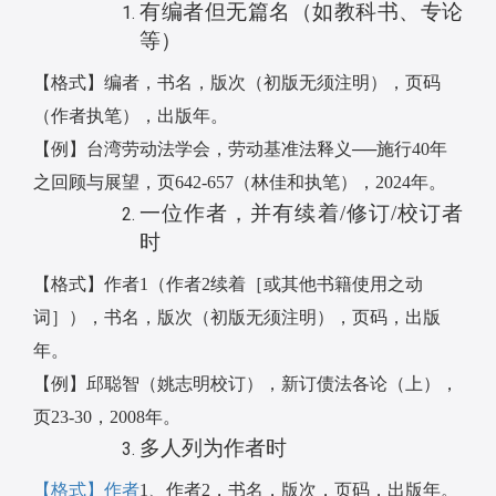
有编者但无篇名（如教科书、专论
等）
【格式】编者，书名，版次（初版无须注明），页码
（作者执笔），出版年。
【例】台湾劳动法学会，劳动基准法释义
──
施行
40
年
之回顾与展望，页
642-657
（林佳和执笔），
2024
年。
一位作者，并有续着
/
修订
/
校订者
时
【格式】作者
1
（作者
2
续着［或其他书籍使用之动
词］），书名，版次（初版无须注明），页码，出版
年。
【例】邱聪智（姚志明校订），新订债法各论（上），
页
23-30
，
2008
年。
多人列为作者时
【格式】作者
1
、作者
2
，书名，版次，页码，出版年。