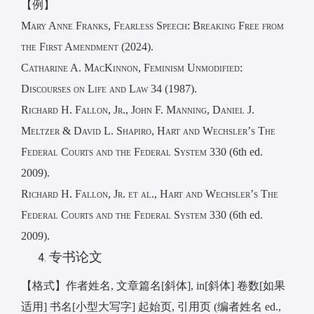
【例】
Mary Anne Franks, Fearless Speech: Breaking Free from
the First Amendment
(2024).
Catharine A. MacKinnon
,
Feminism Unmodified:
Discourses on Life and Law 34
(1987).
Richard H. Fallon, Jr., John F. Manning, Daniel J.
Meltzer & David L. Shapiro, Hart and Wechsler’s The
Federal Courts and the Federal System 330 (6
th ed.
2009).
Richard H. Fallon, Jr. et al., Hart and Wechsler’s The
Federal Courts and the Federal System 330 (6
th ed.
2009).
专书论文
【格式】作者姓名
,
文章篇名
[
斜体
], in[
斜体
]
卷数
[
如果
适用
]
书名
[
小型大写字
]
起始页
,
引用页
(
编者姓名
ed.,