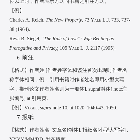
位以上时，作者表示方式同书籍之引注方式。
【例】
Charles A. Reich,
The New Property
, 73
Yale L.J.
733, 737-
38 (1964).
Reva B. Siegel, “
The Rule of Love”: Wife Beating as
Prerogative and Privacy,
105
Yale L. J.
2117 (1995).
前注
【格式】作者姓
[
作者姓字体和该注首次出现时作者名
称字体相同，例：引用书籍时作者姓名即用小型大写
字，期刊论文作者姓名则为一般体
], supra[
斜体
] note
注
脚编号
, at
引用页
.
【例】
Vogel
,
supra
note 10, at 1020, 1040-43, 1050.
报纸
【格式】作者姓名
,
文章名
[
斜体
],
报纸名
[
小型大写字
] ,
YYYY/MM/DD,
发布版面
.