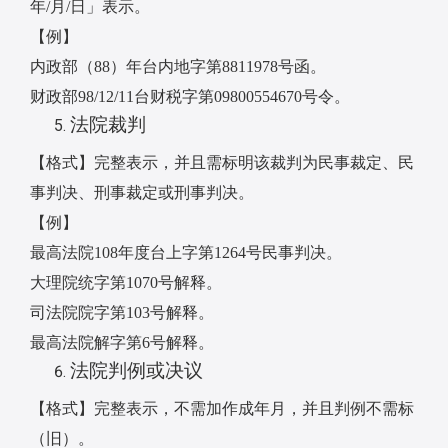
年
/
月
/
日」表示。
【例】
内政部（
88
）年台内地字第
8811978
号函。
财政部
98/12/11
台财税字第
09800554670
号令。
法院裁判
【格式】完整表示，并且需标明该裁判为民事裁定、民
事判决、刑事裁定或刑事判决。
【例】
最高法院
108
年度台上字第
1264
号民事判决。
大理院统字第
1070
号解释。
司法院院字第
103
号解释。
最高法院解字第
6
号解释。
法院判例或决议
【格式】完整表示，不需加作成年月，并且判例不需标
（旧）。