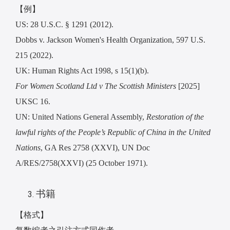
【例】
US: 28 U.S.C. § 1291 (2012).
Dobbs v. Jackson Women's Health Organization, 597 U.S.
215 (2022).
UK: Human Rights Act 1998, s 15(1)(b).
For Women Scotland Ltd v The Scottish Ministers
[2025]
UKSC 16.
UN: United Nations General Assembly,
Restoration of the
lawful rights of the People’s Republic of China in the United
Nations
, GA Res 2758 (XXVI), UN Doc
A/RES/2758(XXVI) (25 October 1971).
书籍
【格式】