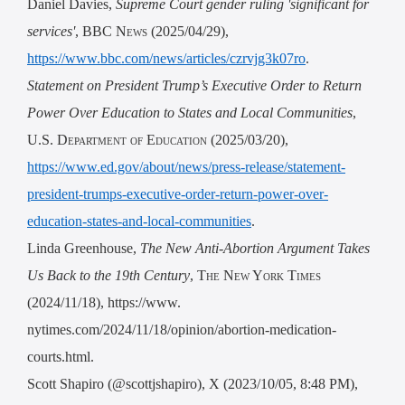
Daniel Davies,
Supreme Court gender ruling 'significant for
services'
,
BBC News (
2025/04/
29
),
https://www.bbc.com/news/articles/czrvjg3k07ro
.
Statement on President Trump’s Executive Order to Return
Power Over Education to States and Local Communities
,
U.S. Department of Education
(2025/03/20),
https://www.ed.gov/about/news/press-release/statement-
president-trumps-executive-order-return-power-over-
education-states-and-local-communities
.
Linda Greenhouse,
The New Anti-Abortion Argument Takes
Us Back to the 19th Century
,
The New York Times
(2024/11/18), https://www.
nytimes.com/2024/11/18/opinion/abortion-medication-
courts.html.
Scott Shapiro (@scottjshapiro),
X
(2023/10/05, 8:48 PM),