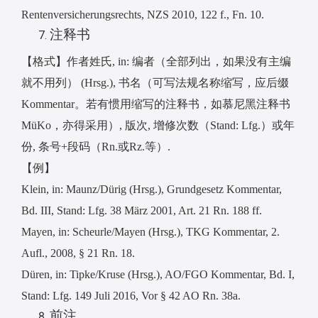
Rentenversicherungsrechts, NZS 2010, 122 f., Fn. 10.
注释书
【格式】作者姓氏
, in:
编者（全部列出，如果没有主编
就不用列）
(Hrsg.),
书名（可写法规名称缩写，应后缀
Kommentar
。若有惯用缩写的注释书，如慕尼黑注释书
MüKo
，亦得采用）
,
版次
,
增修次数（
Stand: Lfg.
）或年
份
,
条号
+
段码（
Rn.
或
Rz.
等）
.
【例】
Klein, in: Maunz/Dürig (Hrsg.), Grundgesetz Kommentar,
Bd. III, Stand: Lfg. 38 März 2001, Art. 21 Rn. 188 ff.
Mayen, in: Scheurle/Mayen (Hrsg.), TKG Kommentar, 2.
Aufl., 2008, § 21 Rn. 18.
Düren, in: Tipke/Kruse (Hrsg.), AO/FGO Kommentar, Bd. I,
Stand: Lfg. 149 Juli 2016, Vor § 42 AO Rn. 38a.
前注