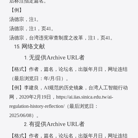
后标注指定篇名。
【例】
汤德宗，注
1
。
汤德宗，注
1
，页
41
。
汤德宗，台湾违宪审查制度之改革，注
1
，页
41
。
网络文献
无提供
Archive URL
者
【格式】作者，篇名，论坛名，出版年月日，网址连结
（最后浏览日：年
/
月
/
日）。
【例】李建良，
AI
规范的历史镜象，台湾人工智能行动
网，
2020
年
2
月
19
日，
https://ai.iias.sinica.edu.tw/ai-
regulation-history-reflection/
（最后浏览日：
2025/06/08
）。
有提供
Archive URL
者
【格式】作者，篇名，论坛名，出版年月日，网址连结