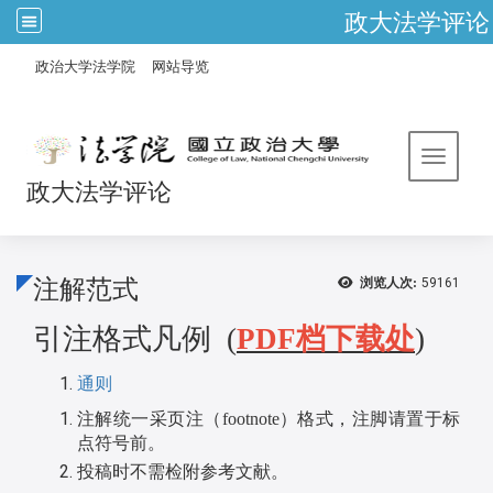
政大法学评论
:::
/
政治大学法学院
网站导览
Toggle 
政大法学评论
注解范式
浏览人次:
59161
引注格式凡例 (
PDF档
下载处
)
通则
注解统一采页注（
footnote
）格式，注脚请置于标
点符号前。
投稿时不需检附参考文献。