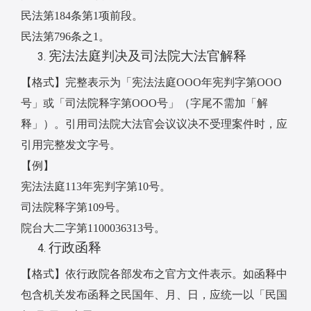
民法第
184
条第
1
项前段。
民法第
796
条之
1
。
宪法法庭判决及司法院大法官解释
【格式】完整表示为「宪法法庭
OOO
年宪判字第
OOO
号」或「司法院释字第
OOO
号」（字尾不需加「解
释」）。引用司法院大法官会议议决不受理案件时，应
引用完整发文字号。
【例】
宪法法庭
113
年宪判字第
10
号。
司法院释字第
109
号。
院台大二字第
1100036313
号。
行政函释
【格式】依行政院各部发布之官方文件表示。如函释中
包含机关发布函释之民国年、月、日，应统一以「民国