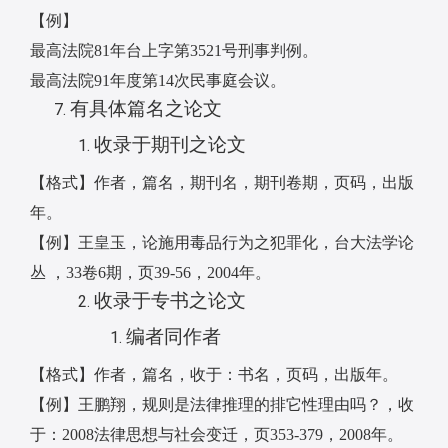
【例】
最高法院
81
年台上字第
3521
号刑事判例。
最高法院
91
年度第
14
次民事庭会议。
有具体篇名之论文
收录于期刊之论文
【格式】作者，篇名，期刊名，期刊卷期，页码，出版
年。
【例】王皇玉，论施用毒品行为之犯罪化，台大法学论
丛
，
33
卷
6
期，页
39-56
，
2004
年。
收录于专书之论文
编者同作者
【格式】作者，篇名，收于：书名，页码，出版年。
【例】王鹏翔，规则是法律推理的排它性理由吗？，收
于：
2008
法律思想与社会变迁，页
353-379
，
2008
年。