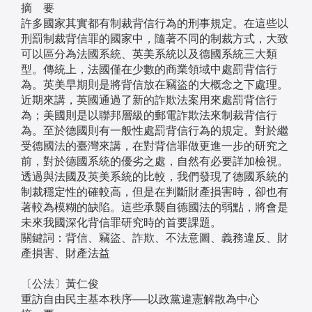
摘 要
許多國家其實都有制裁背信行為的刑事規定。在這些以
刑罰制裁背信罪的國家中，隨著不同的制裁方式，大致
可以區分為法國系統、英美系統以及德國系統三大類
型。傳統上，法國僅在少數的商業領域中處罰背信行
為。英美早期則是將背信放在竊盜的大概念之下處理。
近期來講，英國通過了新的詐欺法案用來處罰背信行
為；美國則是以聯邦層級的郵電詐欺法來制裁背信行
為。至於德國則有一般性處罰背信行為的規定。對於繼
受德國法的臺灣來講，在對背信罪做更進一步的研究之
前，對於德國系統的優劣之處，自然有必要詳加檢視。
透過與法國及英美系統的比較，我們發現了德國系統的
制裁穩定性的確較高，但是在判斷財產損害時，卻也有
著較為模糊的缺陷。這些承襲自德國法的弱點，將會是
未來我國深化背信罪研究時的首要課題。
關鍵詞：背信、竊盜、詐欺、不法意圖、義務違反、財
產損害、財產法益
〔公法〕黃仁俊
重訪自由民主基本秩序──以政黨違憲解散為中心