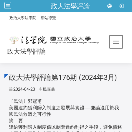
政大法學評論
:::
/
政治大學法學院
網站導覽
Toggle 
政大法學評論
政大法學評論第176期 (2024年3月)
2024-04-23
楊嘉茵
〔民法〕郭冠甫
美國違約獲利歸入制度之發展與實踐──兼論適用於我
國民法救濟之可行性
摘 要
違約獲利歸入制度係以剝奪違約利得之手段，避免債務