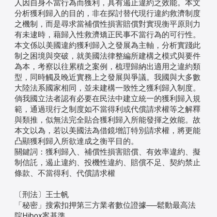
人因自身不當行為而獲利，具有遏止違約之效能。本文
分析獲利歸入的目的，非在探討替代現行違約救濟制度
之機制，而是尋求當補償性損害賠償對實現衡平原則力
有未逮時，藉歸入性救濟矯正民事不當行為的可行性。
本文係以美國違約獲利歸入之發展為主軸，分析實踐此
制之困境與突破，就美國法律整編所建構之模式與要件
為本，考察以往累積之案例，梳理歸納出適用之違約類
型，同時觸及晚近實務上之發展與爭議。我國與大多數
大陸法系國家相同，並未建構一致性之獲利歸入制度。
倘我國立法者認有必要在民法中建立統一的獲利歸入規
範，通過現行之制度如不當得利或代償請求權等之解釋
與類推，似無法完全貼合獲利歸入所能發揮之效能。故
本文以為，若以美國法為借鏡增訂特別請求權，將更能
凸顯獲利歸入所欲達成之衡平目的。
關鍵詞：獲利歸入、補償性損害賠償、有效率違約、擬
制信託，遏止違約、投機性違約、賠償不足、契約禁止
條款、不當得利、代償請求權
〔刑法〕王士帆
「秘密」搜索扣押第三方業者數位證據──鬆動最高法
院Hibox案基準