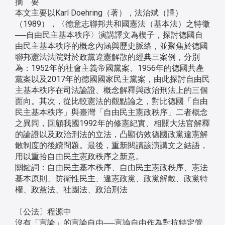
摘 要
本文主要以Karl Doehring（著），法治斌（譯）
（1989），〈德意志聯邦共和國憲法（基本法）之特徵
──自由民主基本秩序〉演講譯文為楔子，探討德國自
由民主基本秩序的概念內涵與歷史脈絡，並聚焦於德國
聯邦憲法法院對於政黨違憲解散的經典三案例，分別
為：1952年的社會主義帝國黨案、1956年的德國共產
黨案以及2017年的德國國家民主黨案，由此探討自由民
主基本秩序在司法論證、概念解釋與政治刑法上的三個
面向。其次，從比較憲法的觀點論之，對比德國「自由
民主基本秩序」與臺灣「自由民主憲政秩序」二者概念
之異同，回顧我國1992年的修憲紀實、相關大法官解釋
的論證以及政治刑法的立法，凸顯仿效德國政黨違憲解
散制度的後續問題。最後，重新閱讀該演講文之結語，
用以重拾自由民主憲政秩序之新意。
關鍵詞：自由民主基本秩序、自由民主憲政秩序、憲法
基本原則、防衛性民主、違憲政黨、政黨解散、政黨特
權、政黨法、社團法、政治刑法
〔公法〕程源中
沒有「言論」的言論自由──言論自由作為對抗特定管