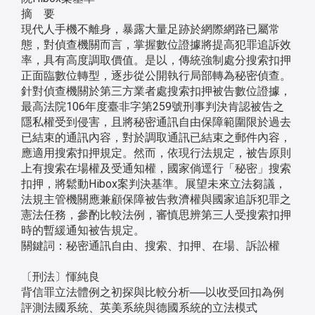
摘 要
現代人手機不離身，暴露大量足跡於網際網路已屬常
態，對偵查機關而言，掌握數位證據將提高犯罪追訴效
率，具有高度調取價值。是以，傳統強制處分搜索扣押
正面臨數位轉型，逐步從公開執行局部轉為秘密偵查。
針對偵查機關於第三方業者處搜索扣押被告數位證據，
最高法院106年度臺非字第259號刑事判決肯認被告之
隱私權受到侵害，且將秘密通訊自由保障範圍限於過去
已結束的通訊內容，對於調取通訊已結束之郵件內容，
應適用搜索扣押規定。然而，依現行法規定，被告原則
上有搜索在場權及受通知權，國家倘逕行「秘密」搜索
扣押，將鬆動Hibox案判決基準。展望未來立法芻議，
法規主管機關應兼顧保障被告救濟權與國家追訴犯罪之
憲法任務，參酌比較法例，審慎思辨第三人受搜索扣押
時的暫緩通知被告規定。
關鍵詞：秘密通訊自由、搜索、扣押、在場、訴訟權
〔刑法〕惲純良
背信罪立法體例之初探與比較分析──以收受回扣為例
評測法國系統、英美系統與德國系統的立法模式