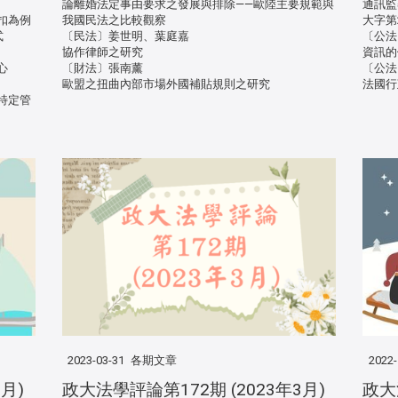
論離婚法定事由要求之發展與排除——歐陸主要規範與
通訊監
扣為例
我國民法之比較觀察
大字第
式
〔民法〕姜世明、葉庭嘉
〔公法
協作律師之研究
資訊的
心
〔財法〕張南薰
〔公法
歐盟之扭曲內部市場外國補貼規則之研究
法國行
特定管
2023-03-31
各期文章
2022-
月)
政大法學評論第172期 (2023年3月)
政大