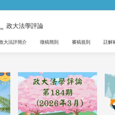
:::
政大法學評論
政大法評簡介
徵稿簡則
審稿規則
註解