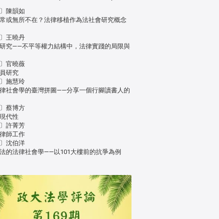
〕陳韻如
常或無所不在？法律移植作為法社會研究概念
〕王曉丹
研究——不平等權力結構中，法律實踐的局限與
〕官曉薇
員研究
〕施慧玲
律社會學的臺灣拼圖——分享一個行腳讀書人的
〕蔡博方
現代性
〕許菁芳
律師工作
〕沈伯洋
法的法律社會學——以101大樓前的抗爭為例