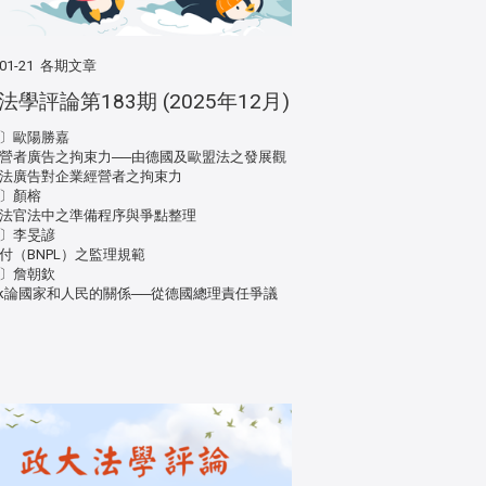
01-21
各期文章
法學評論第183期 (2025年12月)
〕歐陽勝嘉
營者廣告之拘束力──由德國及歐盟法之發展觀
法廣告對企業經營者之拘束力
〕顏榕
法官法中之準備程序與爭點整理
〕李旻諺
付（BNPL）之監理規範
〕詹朝欽
linek論國家和人民的關係──從德國總理責任爭議