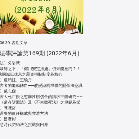
06-30
各期文章
法學評論第169期 (2022年6月)
法〕吳姿慧
敲磚之下，「僱用安定措施」仍未能應門？！
我國減班休息之薪資補貼制度為核心
〕盧穎鈺、王曉丹
害者的能動轉向——改變認同群體的關係法意識
〕戴志傑
害人死亡後之懲罰性賠償金的請求主體研究——
《遺存訴因法》及《不當致死法》之規範為鑑
〕陳聰富
過失的責任構成與救濟方法
〕呂彥彬
慧時代契約法之挑戰與回應