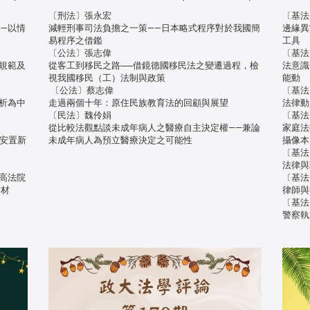
〔刑法〕張永宏
〔基法
—以情
減輕刑事司法負擔之一策——日本略式程序對於我國簡
邊緣異
易程序之借鑑
工具
〔公法〕張志偉
〔基法
規範及
從客工到移民之路──借鏡德國移民法之變遷過程，檢
法意識
視我國移民（工）法制與政策
能動
〔公法〕蔡志偉
〔基法
析為中
走過兩個十年：原住民族教育法的回顧與展望
法律動
〔民法〕魏伶娟
〔基法
從比較法觀點談未成年病人之醫療自主決定權——兼論
家庭法
行安置新
未成年病人為預立醫療決定之可能性
攝像本
〔基法
法律與
高法院
〔基法
素材
律師與
〔基法
警察執