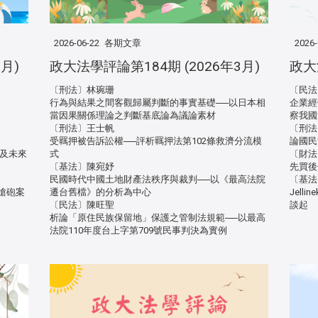
2026-06-22
各期文章
2026-
月)
政大法學評論第184期 (2026年3月)
政大
〔刑法〕林琬珊
〔民法
行為與結果之間客觀歸屬判斷的事實基礎──以日本相
企業經
當因果關係理論之判斷基底論為議論素材
察我國
〔刑法〕王士帆
〔刑法
受羈押被告訴訟權──評析羈押法第102條救濟分流模
論國民
決及未來
式
〔財法
〔基法〕陳宛妤
先買後
民國時代中國土地財產法秩序與裁判──以《最高法院
〔基法
槍砲案
遷台舊檔》的分析為中心
Jel
〔民法〕陳旺聖
談起
析論「原住民族保留地」保護之管制法規範──以最高
法院110年度台上字第709號民事判決為實例