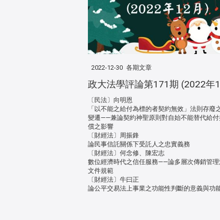
2022-12-30
各期文章
政大法學評論第171期 (2022年1
〔民法〕向明恩
「以不能之給付為標的者契約無效」法則存廢
變遷——兼論契約神聖原則對自始不能替代給付
償之影響
〔財經法〕周振鋒
論民事信託關係下受託人之忠實義務
〔財經法〕何念修、陳宏志
數位經濟時代之信任服務——論多層次傳銷管理
文件規範
〔財經法〕牛曰正
論公平交易法上事業之功能性判斷的意義與功