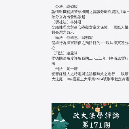
〔公法〕謝碩駿
論情報機關與警察機關之資訊分離與資訊共享—
治分立為出發點談起
〔勞社法〕林沛君
交織性理念對身心障礙女童之保障——國際人權
對臺灣之啟示
〔民法〕邵靖惠、翁明宏
侵權行為損害賠償之預防目的——以法律實證分
心
〔刑法〕連孟琦
從德國法角度評析我國二○二二年刑事訴訟暫
法
〔刑法〕黃士軒
犯罪嫌疑人之特定與追訴權時效之進行——以最
大法庭110年度臺上大字第5954號刑事裁定為