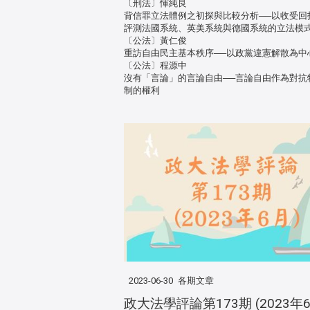
〔刑法〕惲純良
背信罪立法體例之初探與比較分析──以收受回
評測法國系統、英美系統與德國系統的立法模
〔公法〕黃仁俊
重訪自由民主基本秩序──以政黨違憲解散為中
〔公法〕程源中
沒有「言論」的言論自由──言論自由作為對抗
制的權利
2023-06-30
各期文章
政大法學評論第173期 (2023年6