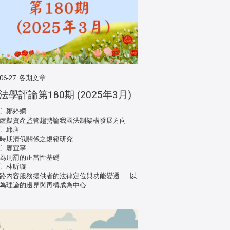
06-27
各期文章
法學評論第180期 (2025年3月)
〕鄭婷嫻
虛擬資產監管趨勢論我國法制架構發展方向
〕邱唐
時期清俄關係之規範研究
〕廖宜寧
為刑罰的正當性基礎
〕林昕璇
路內容服務提供者的法律定位與功能變遷——以
為理論的邊界與再構成為中心