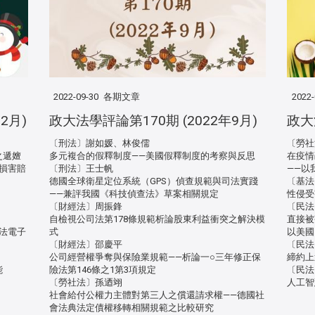
2022-09-30
各期文章
2022-
2月)
政大法學評論第170期 (2022年9月)
政大
〔刑法〕謝如媛、林俊儒
〔勞社
之遞嬗
多元複合的假釋制度——美國假釋制度的考察與反思
在疫情
損害賠
〔刑法〕王士帆
——以
德國全球衛星定位系統（GPS）偵查規範與司法實踐
〔基法
——兼評我國《科技偵查法》草案相關規定
性侵受
〔財經法〕周振鋒
〔民法
自檢視公司法第178條規範析論股東利益衝突之解決模
直接被
法電子
式
以美國
〔財經法〕邵慶平
〔民法
公司經營權爭奪與保險業規範——析論一○三年修正保
締約上
能
險法第146條之1第3項規定
〔民法
〔勞社法〕孫迺翊
人工智
社會給付公權力主體對第三人之償還請求權——德國社
會法典法定債權移轉相關規範之比較研究