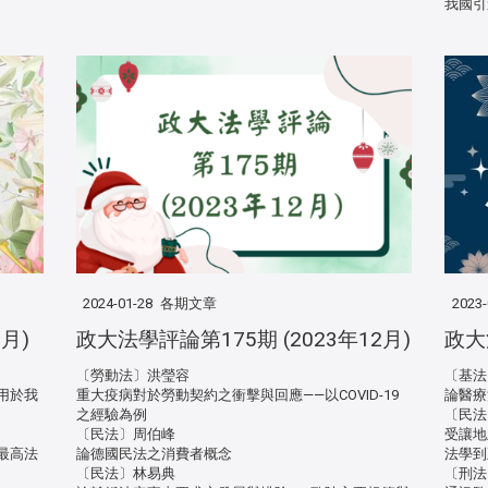
我國引
2024-01-28
各期文章
2023-
月)
政大法學評論第175期 (2023年12月)
政大
〔勞動法〕洪瑩容
〔基法
用於我
重大疫病對於勞動契約之衝擊與回應——以COVID-19
論醫療
之經驗為例
〔民法
〔民法〕周伯峰
受讓地
最高法
論德國民法之消費者概念
法學到
〔民法〕林易典
〔刑法