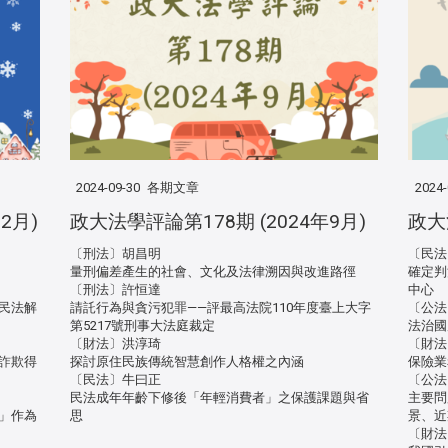
2024-09-30
各期文章
2024-
2月)
政大法學評論第178期 (2024年9月)
政大
〔刑法〕胡昌明
〔民法
量刑偏差產生的社會、文化及法律溯因與改進路徑
確定判
〔刑法〕許恒達
中心
民法解
請託行為與貪污犯罪——評最高法院110年度臺上大字
〔公法
第5217號刑事大法庭裁定
法治國
〔財法〕洪淳琦
〔財法
詐欺得
探討原住民族傳統智慧創作人格權之內涵
保險業
〔民法〕牛曰正
〔公法
民法成年年齡下修後「年輕消費者」之保護課題與省
主要問
」作為
思
景、近
〔財法