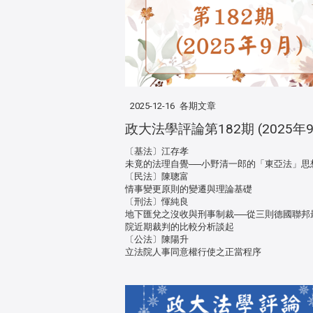
2025-12-16
各期文章
政大法學評論第182期 (2025年9
〔基法〕江存孝
未竟的法理自覺──小野清一郎的「東亞法」思
〔民法〕陳聰富
情事變更原則的變遷與理論基礎
〔刑法〕惲純良
地下匯兌之沒收與刑事制裁──從三則德國聯邦
院近期裁判的比較分析談起
〔公法〕陳陽升
立法院人事同意權行使之正當程序