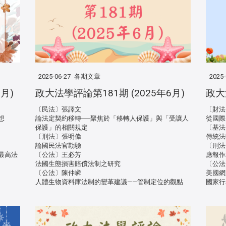
2025-06-27
各期文章
2025-
月)
政大法學評論第181期 (2025年6月)
政大
〔民法〕張譯文
〔財法
想
論法定契約移轉──聚焦於「移轉人保護」與「受讓人
從國際
保護」的相關規定
〔基法
〔刑法〕張明偉
傳統法
論國民法官勘驗
〔刑法
最高法
〔公法〕王必芳
應報作
法國生態損害賠償法制之研究
〔公法
〔公法〕陳仲嶙
美國網
人體生物資料庫法制的變革建議——管制定位的觀點
國家行