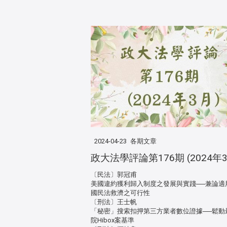
2024-04-23
各期文章
政大法學評論第176期 (2024年3
〔民法〕郭冠甫
美國違約獲利歸入制度之發展與實踐──兼論適
國民法救濟之可行性
〔刑法〕王士帆
「秘密」搜索扣押第三方業者數位證據──鬆動
院Hibox案基準