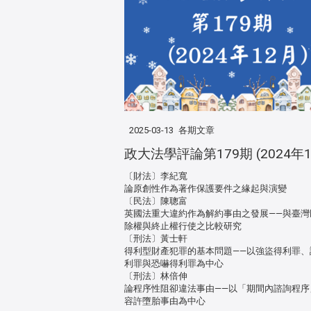
2025-03-13
各期文章
政大法學評論第179期 (2024年1
〔財法〕李紀寬
論原創性作為著作保護要件之緣起與演變
〔民法〕陳聰富
英國法重大違約作為解約事由之發展——與臺灣
除權與終止權行使之比較研究
〔刑法〕黃士軒
得利型財產犯罪的基本問題——以強盜得利罪、
利罪與恐嚇得利罪為中心
〔刑法〕林倍伸
論程序性阻卻違法事由——以「期間內諮詢程序
容許墮胎事由為中心